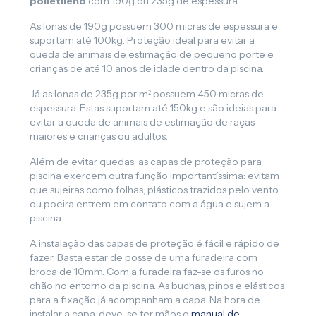
polietileno
com 190g ou 235g de espessura.
As lonas de 190g possuem 300 micras de espessura e
suportam até 100kg. Proteção ideal para evitar a
queda de animais de estimação de pequeno porte e
crianças de até 10 anos de idade dentro da piscina.
Já as lonas de 235g por m² possuem 450 micras de
espessura. Estas suportam até 150kg e são ideias para
evitar a queda de animais de estimação de raças
maiores e crianças ou adultos.
Além de evitar quedas, as capas de proteção para
piscina exercem outra função importantíssima: evitam
que sujeiras como folhas, plásticos trazidos pelo vento,
ou poeira entrem em contato com a água e sujem a
piscina.
A instalação das capas de proteção é fácil e rápido de
fazer. Basta estar de posse de uma furadeira com
broca de 10mm. Com a furadeira faz-se os furos no
chão no entorno da piscina. As buchas, pinos e elásticos
para a fixação já acompanham a capa. Na hora de
instalar a capa, deve-se ter mãos o
manual de