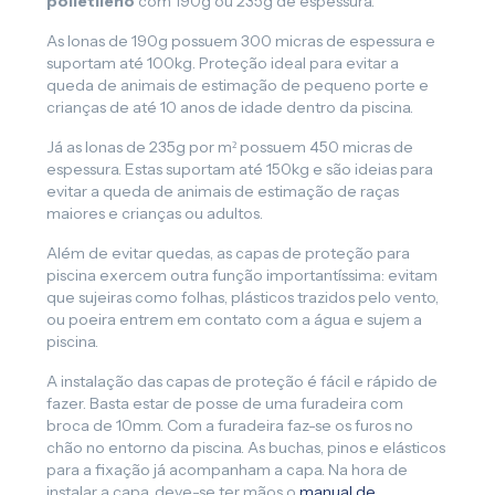
polietileno
com 190g ou 235g de espessura.
As lonas de 190g possuem 300 micras de espessura e
suportam até 100kg. Proteção ideal para evitar a
queda de animais de estimação de pequeno porte e
crianças de até 10 anos de idade dentro da piscina.
Já as lonas de 235g por m² possuem 450 micras de
espessura. Estas suportam até 150kg e são ideias para
evitar a queda de animais de estimação de raças
maiores e crianças ou adultos.
Além de evitar quedas, as capas de proteção para
piscina exercem outra função importantíssima: evitam
que sujeiras como folhas, plásticos trazidos pelo vento,
ou poeira entrem em contato com a água e sujem a
piscina.
A instalação das capas de proteção é fácil e rápido de
fazer. Basta estar de posse de uma furadeira com
broca de 10mm. Com a furadeira faz-se os furos no
chão no entorno da piscina. As buchas, pinos e elásticos
para a fixação já acompanham a capa. Na hora de
instalar a capa, deve-se ter mãos o
manual de