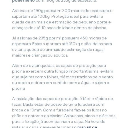
polietileno
com 190g ou 235g de espessura.
As lonas de 190g possuem 300 micras de espessura e
suportam até 100kg. Proteção ideal para evitar a
queda de animais de estimação de pequeno porte e
crianças de até 10 anos de idade dentro da piscina.
Já as lonas de 235g por m² possuem 450 micras de
espessura. Estas suportam até 150kg e são ideias para
evitar a queda de animais de estimação de raças
maiores e crianças ou adultos.
Além de evitar quedas, as capas de proteção para
piscina exercem outra função importantíssima: evitam
que sujeiras como folhas, plásticos trazidos pelo vento,
ou poeira entrem em contato com a água e sujem a
piscina.
A instalação das capas de proteção é fácil e rápido de
fazer. Basta estar de posse de uma furadeira com
broca de 10mm. Com a furadeira faz-se os furos no
chão no entorno da piscina. As buchas, pinos e elásticos
para a fixação já acompanham a capa. Na hora de
instalar a capa, deve-se ter mãos o
manual de