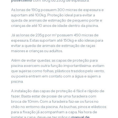
polietileno
com 190g ou 235g de espessura.
As lonas de 190g possuem 300 micras de espessura e
suportam até 100kg. Proteção ideal para evitar a
queda de animais de estimação de pequeno porte e
crianças de até 10 anos de idade dentro da piscina.
Já as lonas de 235g por m² possuem 450 micras de
espessura. Estas suportam até 150kg e são ideias para
evitar a queda de animais de estimação de raças
maiores e crianças ou adultos.
Além de evitar quedas, as capas de proteção para
piscina exercem outra função importantíssima: evitam
que sujeiras como folhas, plásticos trazidos pelo vento,
ou poeira entrem em contato com a água e sujem a
piscina.
A instalação das capas de proteção é fácil e rápido de
fazer. Basta estar de posse de uma furadeira com
broca de 10mm. Com a furadeira faz-se os furos no
chão no entorno da piscina. As buchas, pinos e elásticos
para a fixação já acompanham a capa. Na hora de
instalar a capa, deve-se ter mãos o
manual de