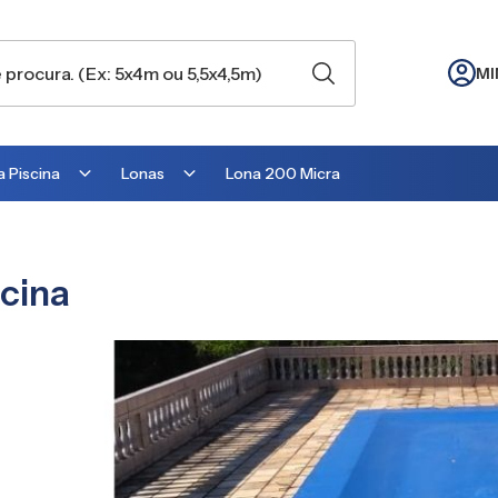
MI
 Piscina
Lonas
Lona 200 Micra
Lona para Cobertura
Lona para Lago
cina
Lona para Telhado
Lona para Barraca
Lona para Camping
Lona para Estufa
Lona para cobrir Suculentas