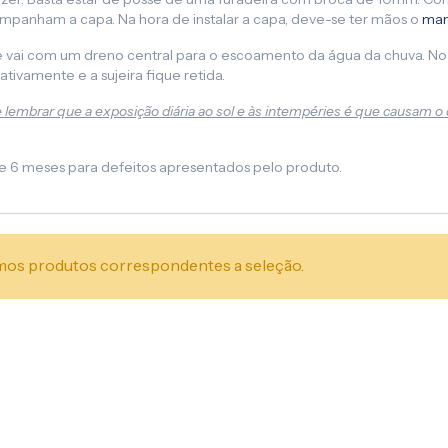
acompanham a capa. Na hora de instalar a capa, deve-se ter mãos o
man
ne vai com um dreno central para o escoamento da água da chuva. No 
vamente e a sujeira fique retida.
e lembrar que a exposição diária ao sol e às intempéries é que causam o 
de 6 meses para defeitos apresentados pelo produto.
os produtos correspondentes a seleção.