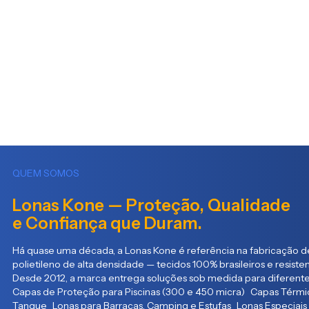
QUEM SOMOS
Lonas Kone — Proteção, Qualidade
e Confiança que Duram.
Há quase uma década, a Lonas Kone é referência na fabricação de
polietileno de alta densidade — tecidos 100% brasileiros e resist
Desde 2012, a marca entrega soluções sob medida para diferente
Capas de Proteção para Piscinas (300 e 450 micra) Capas Térmic
Tanque Lonas para Barracas, Camping e Estufas Lonas Especiais