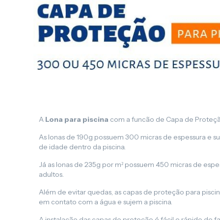
A
Lona para piscina
com a funcão de Capa de Proteçã
As lonas de 190g possuem 300 micras de espessura e su
de idade dentro da piscina.
Já as lonas de 235g por m² possuem 450 micras de espess
adultos.
Além de evitar quedas, as capas de proteção para piscin
em contato com a água e sujem a piscina.
A instalação das capas de proteção é fácil e rápido de 