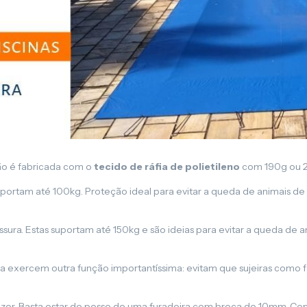
Lona para Pergolado
o é fabricada com o
tecido de ráfia de polietileno
com 190g ou 2
portam até 100kg. Proteção ideal para evitar a queda de animais de
ura. Estas suportam até 150kg e são ideias para evitar a queda de 
a exercem outra função importantíssima: evitam que sujeiras como fol
fazer. Basta estar de posse de uma furadeira com broca de 10mm. Com