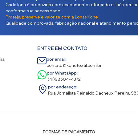
Cada lona é produzida com acabamento reforçado e ilhós persona
conforme sua necessidade.
Proteja, preserve e valorize com a Lonas Kone.
Qualidade comprovada, fabricação nacional e atendimento person
ENTRE EM CONTATO
ina
por email:
contato@konetextil.com.br
por WhatsApp:
(41)98504-4372
por endereço:
Rua Jornalista Reinaldo Dacheux Pereira, 98
FORMAS DE PAGAMENTO