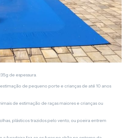
35g de espessura.
 estimação de pequeno porte e crianças de até 10 anos
animais de estimação de raças maiores e crianças ou
has, plásticos trazidos pelo vento, ou poeira entrem
 a furadeira faz-se os furos no chão no entorno da