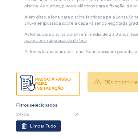
piscina. As buchas, pinos e elásticos para a fixação já 
Além disso, a lona para piscina fabricada pela Lonas Ko
chuva empossada sobre a capa vá sendo esgotada gradati
As lonas para piscina duram em média de 2 a 3 anos.
Val
maior será a depreciação da lona
.
As lonas fabricadas pela Lonas Kone possuem garantia 
PASSO A PASSO
Não encontram
PARA
INSTALAÇÃO
Filtros selecionados
24x09
Limpar Tudo