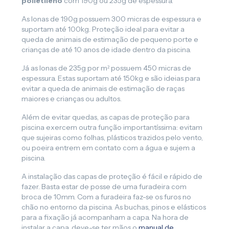
polietileno
com 190g ou 235g de espessura.
As lonas de 190g possuem 300 micras de espessura e
suportam até 100kg. Proteção ideal para evitar a
queda de animais de estimação de pequeno porte e
crianças de até 10 anos de idade dentro da piscina.
Já as lonas de 235g por m² possuem 450 micras de
espessura. Estas suportam até 150kg e são ideias para
evitar a queda de animais de estimação de raças
maiores e crianças ou adultos.
Além de evitar quedas, as capas de proteção para
piscina exercem outra função importantíssima: evitam
que sujeiras como folhas, plásticos trazidos pelo vento,
ou poeira entrem em contato com a água e sujem a
piscina.
A instalação das capas de proteção é fácil e rápido de
fazer. Basta estar de posse de uma furadeira com
broca de 10mm. Com a furadeira faz-se os furos no
chão no entorno da piscina. As buchas, pinos e elásticos
para a fixação já acompanham a capa. Na hora de
instalar a capa, deve-se ter mãos o
manual de