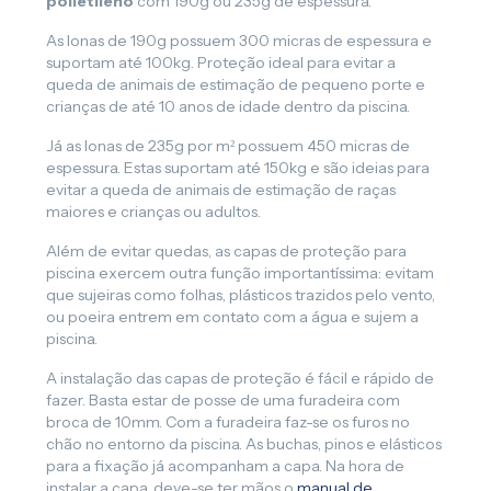
polietileno
com 190g ou 235g de espessura.
As lonas de 190g possuem 300 micras de espessura e
suportam até 100kg. Proteção ideal para evitar a
queda de animais de estimação de pequeno porte e
crianças de até 10 anos de idade dentro da piscina.
Já as lonas de 235g por m² possuem 450 micras de
espessura. Estas suportam até 150kg e são ideias para
evitar a queda de animais de estimação de raças
maiores e crianças ou adultos.
Além de evitar quedas, as capas de proteção para
piscina exercem outra função importantíssima: evitam
que sujeiras como folhas, plásticos trazidos pelo vento,
ou poeira entrem em contato com a água e sujem a
piscina.
A instalação das capas de proteção é fácil e rápido de
fazer. Basta estar de posse de uma furadeira com
broca de 10mm. Com a furadeira faz-se os furos no
chão no entorno da piscina. As buchas, pinos e elásticos
para a fixação já acompanham a capa. Na hora de
instalar a capa, deve-se ter mãos o
manual de