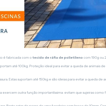
Lona para Pergolado
o é fabricada com o
tecido de ráfia de polietileno
com 190g ou 2
portam até 100kg. Proteção ideal para evitar a queda de animais de
ura. Estas suportam até 150kg e são ideias para evitar a queda de 
a exercem outra função importantíssima: evitam que sujeiras como fol
fazer. Basta estar de posse de uma furadeira com broca de 10mm. Com