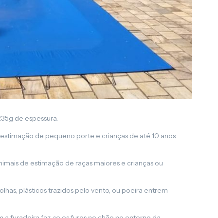
35g de espessura.
 estimação de pequeno porte e crianças de até 10 anos
animais de estimação de raças maiores e crianças ou
has, plásticos trazidos pelo vento, ou poeira entrem
 a furadeira faz-se os furos no chão no entorno da