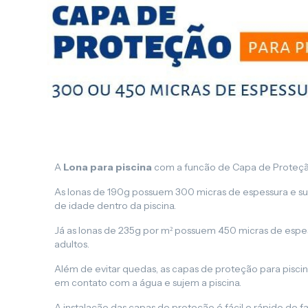
A
Lona para piscina
com a funcão de Capa de Proteçã
As lonas de 190g possuem 300 micras de espessura e su
de idade dentro da piscina.
Já as lonas de 235g por m² possuem 450 micras de espess
adultos.
Além de evitar quedas, as capas de proteção para piscin
em contato com a água e sujem a piscina.
A instalação das capas de proteção é fácil e rápido de 