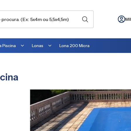
MI
 Piscina
Lonas
Lona 200 Micra
Lona para Cobertura
Lona para Lago
cina
Lona para Telhado
Lona para Barraca
Lona para Camping
Lona para Estufa
Lona para cobrir Suculentas