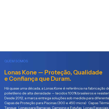
QUEM SOMOS
Lonas Kone — Proteção, Qualidade
e Confiança que Duram.
Há quase uma década, a Lonas Kone é referência na fabricação de
polietileno de alta densidade — tecidos 100% brasileiros e resist
Desde 2012, a marca entrega soluções sob medida para diferente
Capas de Proteção para Piscinas (300 e 450 micra) Capas Térmic
Tanque Lonas para Barracas, Camping e Estufas Lonas Especiais