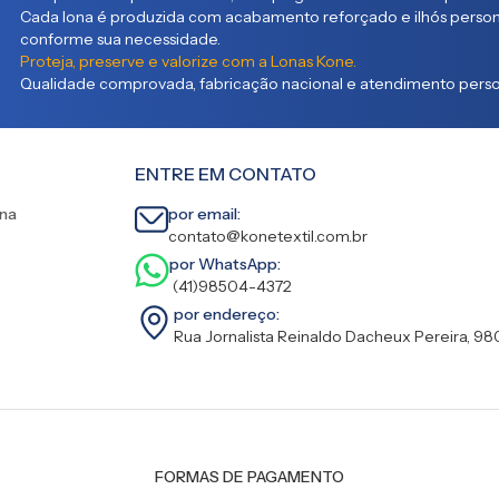
Cada lona é produzida com acabamento reforçado e ilhós persona
conforme sua necessidade.
Proteja, preserve e valorize com a Lonas Kone.
Qualidade comprovada, fabricação nacional e atendimento person
ENTRE EM CONTATO
ina
por email:
contato@konetextil.com.br
por WhatsApp:
(41)98504-4372
por endereço:
Rua Jornalista Reinaldo Dacheux Pereira, 98
FORMAS DE PAGAMENTO