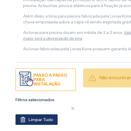
piscina. As buchas, pinos e elásticos para a fixação já 
Além disso, a lona para piscina fabricada pela Lonas Ko
chuva empossada sobre a capa vá sendo esgotada gradati
As lonas para piscina duram em média de 2 a 3 anos.
Val
maior será a depreciação da lona
.
As lonas fabricadas pela Lonas Kone possuem garantia 
PASSO A PASSO
Não encontram
PARA
INSTALAÇÃO
Filtros selecionados
Limpar Tudo