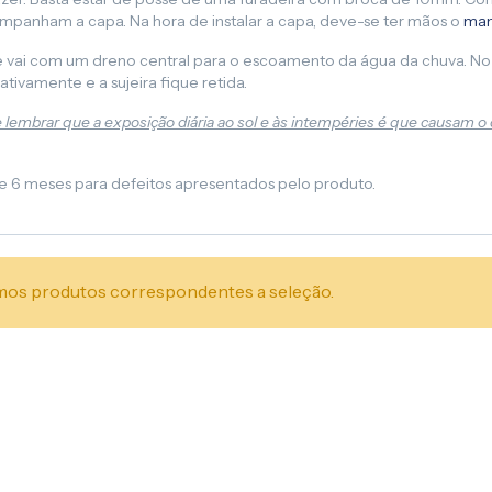
acompanham a capa. Na hora de instalar a capa, deve-se ter mãos o
man
ne vai com um dreno central para o escoamento da água da chuva. No 
vamente e a sujeira fique retida.
e lembrar que a exposição diária ao sol e às intempéries é que causam o 
de 6 meses para defeitos apresentados pelo produto.
os produtos correspondentes a seleção.