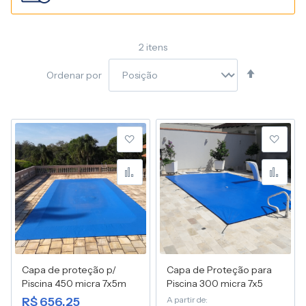
2
itens
Definir
Ordenar por
Direção
Decresce
Adicionar à lista de desej
Adic
Adicionar para Compara
Adic
Capa de proteção p/
Capa de Proteção para
Piscina 450 micra 7x5m
Piscina 300 micra 7x5
R$ 656,25
A partir de