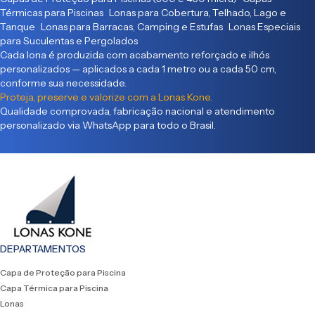
Térmicas para Piscinas Lonas para Cobertura, Telhado, Lago e
Tanque Lonas para Barracas, Camping e Estufas Lonas Especiais
para Suculentas e Pergolados
Cada lona é produzida com acabamento reforçado e ilhós
personalizados — aplicados a cada 1 metro ou a cada 50 cm,
conforme sua necessidade.
Proteja, preserve e valorize com a Lonas Kone.
Qualidade comprovada, fabricação nacional e atendimento
personalizado via WhatsApp para todo o Brasil.
DEPARTAMENTOS
Capa de Proteção para Piscina
Capa Térmica para Piscina
Lonas