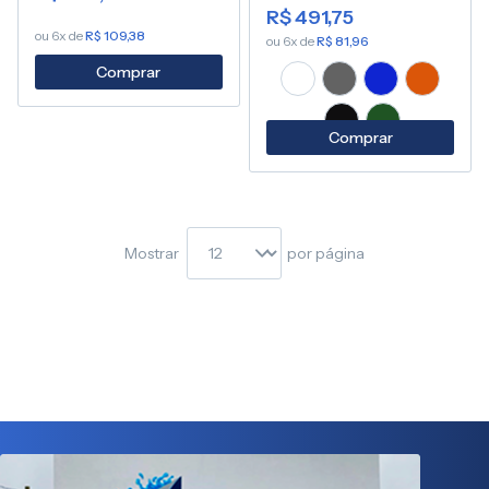
R$ 491,75
ou 6x de
R$ 109,38
ou 6x de
R$ 81,96
Comprar
Comprar
Mostrar
por página