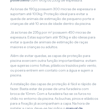
polietileno
com 190g ou 235g de espessura.
As lonas de 190g possuem 300 micras de espessura e
suportam até 100kg. Proteção ideal para evitar a
queda de animais de estimação de pequeno porte e
crianças de até 10 anos de idade dentro da piscina.
Já as lonas de 235g por m² possuem 450 micras de
espessura. Estas suportam até 150kg e são ideias para
evitar a queda de animais de estimação de raças
maiores e crianças ou adultos.
Além de evitar quedas, as capas de proteção para
piscina exercem outra função importantíssima: evitam
que sujeiras como folhas, plásticos trazidos pelo vento,
ou poeira entrem em contato com a água e sujem a
piscina.
A instalação das capas de proteção é fácil e rápido de
fazer. Basta estar de posse de uma furadeira com
broca de 10mm. Com a furadeira faz-se os furos no
chão no entorno da piscina. As buchas, pinos e elásticos
para a fixação já acompanham a capa. Na hora de
instalar a capa, deve-se ter mãos o
manual de