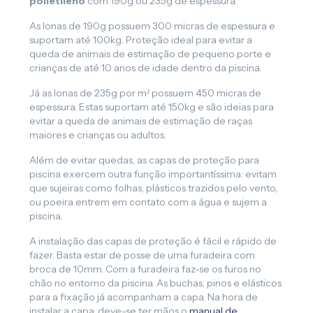
polietileno
com 190g ou 235g de espessura.
As lonas de 190g possuem 300 micras de espessura e
suportam até 100kg. Proteção ideal para evitar a
queda de animais de estimação de pequeno porte e
crianças de até 10 anos de idade dentro da piscina.
Já as lonas de 235g por m² possuem 450 micras de
espessura. Estas suportam até 150kg e são ideias para
evitar a queda de animais de estimação de raças
maiores e crianças ou adultos.
Além de evitar quedas, as capas de proteção para
piscina exercem outra função importantíssima: evitam
que sujeiras como folhas, plásticos trazidos pelo vento,
ou poeira entrem em contato com a água e sujem a
piscina.
A instalação das capas de proteção é fácil e rápido de
fazer. Basta estar de posse de uma furadeira com
broca de 10mm. Com a furadeira faz-se os furos no
chão no entorno da piscina. As buchas, pinos e elásticos
para a fixação já acompanham a capa. Na hora de
instalar a capa, deve-se ter mãos o
manual de