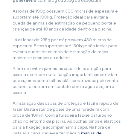
polietileno
com 190g ou 235g de espessura.
As lonas de 190g possuem 300 micras de espessura e
suportam até 100kg. Proteção ideal para evitar a
queda de animais de estimação de pequeno porte e
crianças de até 10 anos de idade dentro da piscina.
Já as lonas de 235g por m² possuem 450 micras de
espessura. Estas suportam até 150kg e são ideias para
evitar a queda de animais de estimação de raças
maiores e crianças ou adultos.
Além de evitar quedas, as capas de proteção para
piscina exercem outra função importantíssima: evitam
que sujeiras como folhas, plásticos trazidos pelo vento,
ou poeira entrem em contato com a água e sujem a
piscina.
A instalação das capas de proteção é fácil e rápido de
fazer. Basta estar de posse de uma furadeira com
broca de 10mm. Com a furadeira faz-se os furos no
chão no entorno da piscina. As buchas, pinos e elásticos
para a fixação já acompanham a capa. Na hora de
instalar a capa, deve-se ter mãos o
manual de