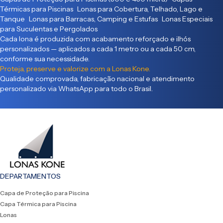
Térmicas para Piscinas Lonas para Cobertura, Telhado, Lago e
Tanque Lonas para Barracas, Camping e Estufas Lonas Especiais
para Suculentas e Pergolados
Cada lona é produzida com acabamento reforçado e ilhós
personalizados — aplicados a cada 1 metro ou a cada 50 cm,
conforme sua necessidade.
Proteja, preserve e valorize com a Lonas Kone.
Qualidade comprovada, fabricação nacional e atendimento
personalizado via WhatsApp para todo o Brasil.
DEPARTAMENTOS
Capa de Proteção para Piscina
Capa Térmica para Piscina
Lonas