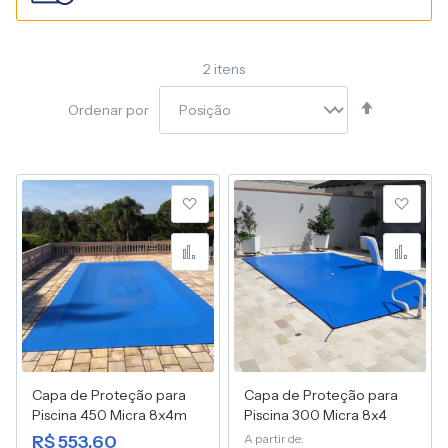
2
itens
Definir
Ordenar por
Direção
Decresce
Adicionar à lista de desej
Adic
Adicionar para Compara
Adic
Capa de Proteção para
Capa de Proteção para
Piscina 450 Micra 8x4m
Piscina 300 Micra 8x4
R$ 553,60
A partir de