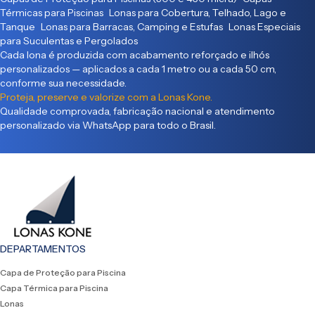
Térmicas para Piscinas Lonas para Cobertura, Telhado, Lago e
Tanque Lonas para Barracas, Camping e Estufas Lonas Especiais
para Suculentas e Pergolados
Cada lona é produzida com acabamento reforçado e ilhós
personalizados — aplicados a cada 1 metro ou a cada 50 cm,
conforme sua necessidade.
Proteja, preserve e valorize com a Lonas Kone.
Qualidade comprovada, fabricação nacional e atendimento
personalizado via WhatsApp para todo o Brasil.
DEPARTAMENTOS
Capa de Proteção para Piscina
Capa Térmica para Piscina
Lonas