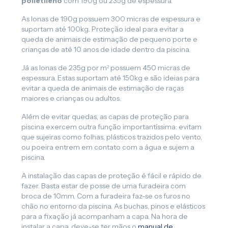
polietileno
com 190g ou 235g de espessura.
As lonas de 190g possuem 300 micras de espessura e
suportam até 100kg. Proteção ideal para evitar a
queda de animais de estimação de pequeno porte e
crianças de até 10 anos de idade dentro da piscina.
Já as lonas de 235g por m² possuem 450 micras de
espessura. Estas suportam até 150kg e são ideias para
evitar a queda de animais de estimação de raças
maiores e crianças ou adultos.
Além de evitar quedas, as capas de proteção para
piscina exercem outra função importantíssima: evitam
que sujeiras como folhas, plásticos trazidos pelo vento,
ou poeira entrem em contato com a água e sujem a
piscina.
A instalação das capas de proteção é fácil e rápido de
fazer. Basta estar de posse de uma furadeira com
broca de 10mm. Com a furadeira faz-se os furos no
chão no entorno da piscina. As buchas, pinos e elásticos
para a fixação já acompanham a capa. Na hora de
instalar a capa, deve-se ter mãos o
manual de