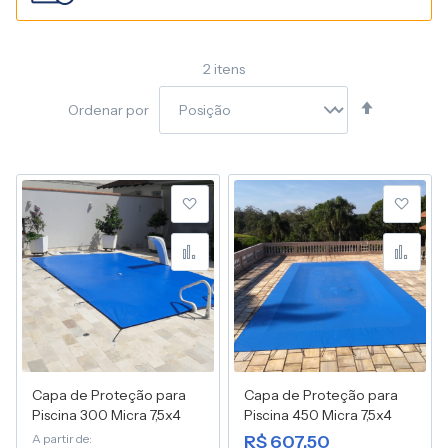
2
itens
Definir
Ordenar por
Direção
Decresce
Adicionar à lista de desej
Adic
Adicionar para Compara
Adic
Capa de Proteção para
Capa de Proteção para
Piscina 300 Micra 7,5x4
Piscina 450 Micra 7,5x4
A partir de
R$ 607,50