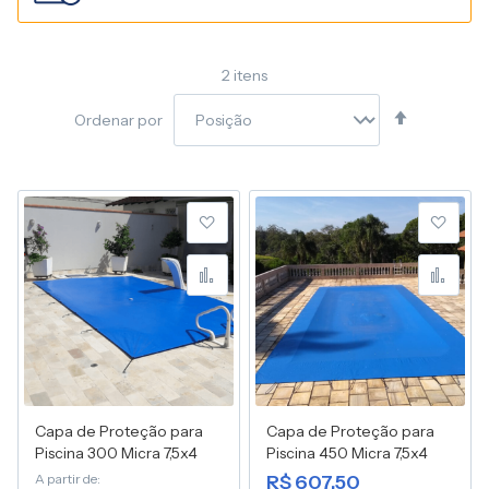
2
itens
Definir
Ordenar por
Direção
Decresce
Adicionar à lista de desej
Adic
Adicionar para Compara
Adic
Capa de Proteção para
Capa de Proteção para
Piscina 300 Micra 7,5x4
Piscina 450 Micra 7,5x4
A partir de
R$ 607,50