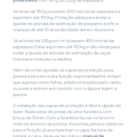
polietileno
com 190g ou 235g de espessura.
As lonas de 190g possuem 300 micras de espessura e
suportam até 100kg. Proteção ideal para evitar a
queda de animais de estimação de pequeno porte e
crianças de até 10 anos de idade dentro da piscina.
Já as lonas de 235g por m² possuem 450 micras de
espessura. Estas suportam até 150kg e são ideias para
evitar a queda de animais de estimação de raças
maiores e crianças ou adultos.
Além de evitar quedas, as capas de proteção para
piscina exercem outra função importantíssima: evitam
que sujeiras como folhas, plásticos trazidos pelo vento,
ou poeira entrem em contato com a água e sujem a
piscina.
A instalação das capas de proteção é fácil e rápido de
fazer. Basta estar de posse de uma furadeira com
broca de 10mm. Com a furadeira faz-se os furos no
chão no entorno da piscina. As buchas, pinos e elásticos
para a fixação já acompanham a capa. Na hora de
instalar a capa, deve-se ter mãos o
manual de