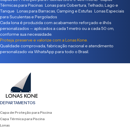
Térmicas para Piscinas Lonas para Cobertura, Telhado, Lago e
Tanque Lonas para Barracas, Camping e Estufas Lonas Especiais
para Suculentas e Pergolados
Cada lona é produzida com acabamento reforçado e ilhós
personalizados — aplicados a cada 1 metro ou a cada 50 cm,
conforme sua necessidade.
Proteja, preserve e valorize com a Lonas Kone.
Qualidade comprovada, fabricação nacional e atendimento
personalizado via WhatsApp para todo o Brasil.
DEPARTAMENTOS
Capa de Proteção para Piscina
Capa Térmica para Piscina
Lonas