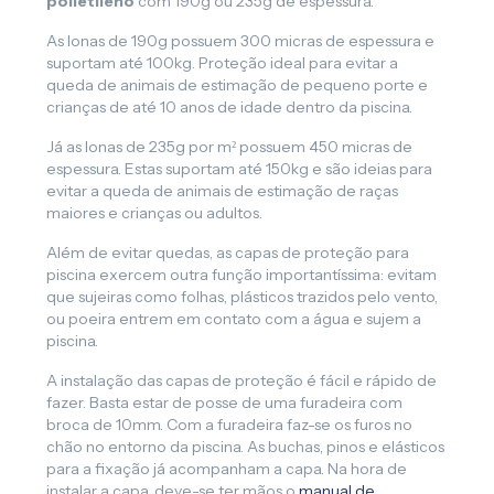
polietileno
com 190g ou 235g de espessura.
As lonas de 190g possuem 300 micras de espessura e
suportam até 100kg. Proteção ideal para evitar a
queda de animais de estimação de pequeno porte e
crianças de até 10 anos de idade dentro da piscina.
Já as lonas de 235g por m² possuem 450 micras de
espessura. Estas suportam até 150kg e são ideias para
evitar a queda de animais de estimação de raças
maiores e crianças ou adultos.
Além de evitar quedas, as capas de proteção para
piscina exercem outra função importantíssima: evitam
que sujeiras como folhas, plásticos trazidos pelo vento,
ou poeira entrem em contato com a água e sujem a
piscina.
A instalação das capas de proteção é fácil e rápido de
fazer. Basta estar de posse de uma furadeira com
broca de 10mm. Com a furadeira faz-se os furos no
chão no entorno da piscina. As buchas, pinos e elásticos
para a fixação já acompanham a capa. Na hora de
instalar a capa, deve-se ter mãos o
manual de