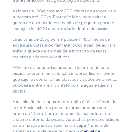
polietileno
com 190g ou 235g de espessura.
As lonas de 190g possuem 300 micras de espessura e
suportam até 100kg. Proteção ideal para evitar a
queda de animais de estimação de pequeno porte e
crianças de até 10 anos de idade dentro da piscina.
Já as lonas de 235g por m² possuem 450 micras de
espessura. Estas suportam até 150kg e são ideias para
evitar a queda de animais de estimação de raças
maiores e crianças ou adultos.
Além de evitar quedas, as capas de proteção para
piscina exercem outra função importantíssima: evitam
que sujeiras como folhas, plásticos trazidos pelo vento,
ou poeira entrem em contato com a água e sujem a
piscina.
A instalação das capas de proteção é fácil e rápido de
fazer. Basta estar de posse de uma furadeira com
broca de 10mm. Com a furadeira faz-se os furos no
chão no entorno da piscina. As buchas, pinos e elásticos
para a fixação já acompanham a capa. Na hora de
instalar a capa, deve-se ter mãos o
manual de