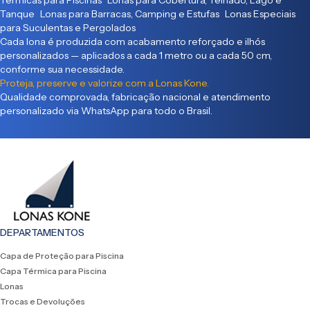
Tanque Lonas para Barracas, Camping e Estufas Lonas Especiais
para Suculentas e Pergolados
Cada lona é produzida com acabamento reforçado e ilhós
personalizados — aplicados a cada 1 metro ou a cada 50 cm,
conforme sua necessidade.
Proteja, preserve e valorize com a Lonas Kone.
Qualidade comprovada, fabricação nacional e atendimento
personalizado via WhatsApp para todo o Brasil.
DEPARTAMENTOS
Capa de Proteção para Piscina
Capa Térmica para Piscina
Lonas
Trocas e Devoluções