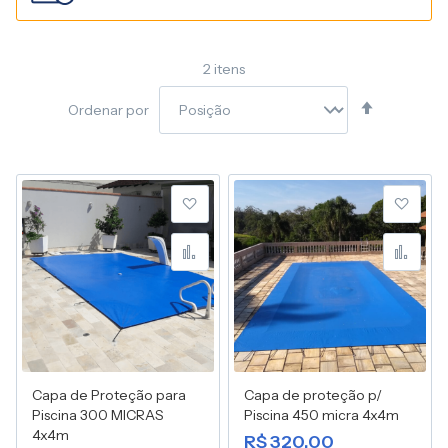
2
itens
Definir
Ordenar por
Direção
Decresce
Adicionar à lista de desej
Adic
Adicionar para Compara
Adic
Capa de Proteção para
Capa de proteção p/
Piscina 300 MICRAS
Piscina 450 micra 4x4m
4x4m
R$ 320,00