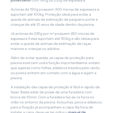
polietileno
com 190g ou 235g de espessura.
As lonas de 190g possuem 300 micras de espessura e
suportam até 100kg. Proteção ideal para evitar a
queda de animais de estimação de pequeno porte e
crianças de até 10 anos de idade dentro da piscina.
Já as lonas de 235g por m² possuem 450 micras de
espessura. Estas suportam até 150kg e são ideias para
evitar a queda de animais de estimação de raças
maiores e crianças ou adultos.
Além de evitar quedas, as capas de proteção para
piscina exercem outra função importantíssima: evitam
que sujeiras como folhas, plásticos trazidos pelo vento,
ou poeira entrem em contato com a água e sujem a
piscina.
A instalação das capas de proteção é fácil e rápido de
fazer. Basta estar de posse de uma furadeira com
broca de 10mm. Com a furadeira faz-se os furos no
chão no entorno da piscina. As buchas, pinos e elásticos
para a fixação já acompanham a capa. Na hora de
instalar a capa, deve-se ter mãos o
manual de