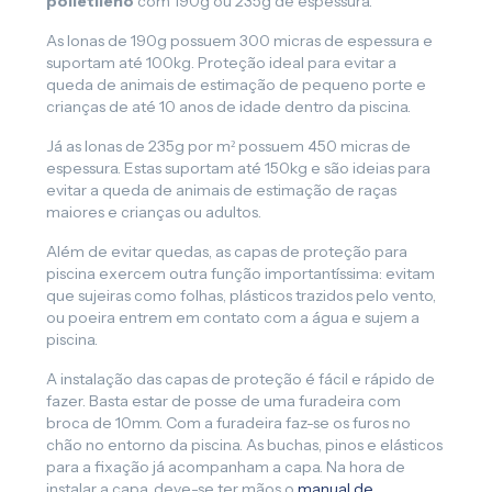
polietileno
com 190g ou 235g de espessura.
As lonas de 190g possuem 300 micras de espessura e
suportam até 100kg. Proteção ideal para evitar a
queda de animais de estimação de pequeno porte e
crianças de até 10 anos de idade dentro da piscina.
Já as lonas de 235g por m² possuem 450 micras de
espessura. Estas suportam até 150kg e são ideias para
evitar a queda de animais de estimação de raças
maiores e crianças ou adultos.
Além de evitar quedas, as capas de proteção para
piscina exercem outra função importantíssima: evitam
que sujeiras como folhas, plásticos trazidos pelo vento,
ou poeira entrem em contato com a água e sujem a
piscina.
A instalação das capas de proteção é fácil e rápido de
fazer. Basta estar de posse de uma furadeira com
broca de 10mm. Com a furadeira faz-se os furos no
chão no entorno da piscina. As buchas, pinos e elásticos
para a fixação já acompanham a capa. Na hora de
instalar a capa, deve-se ter mãos o
manual de