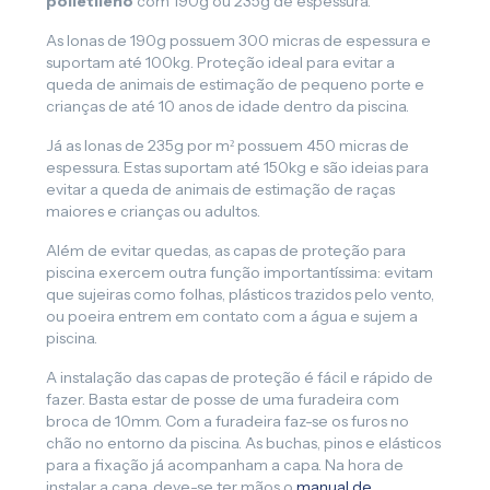
polietileno
com 190g ou 235g de espessura.
As lonas de 190g possuem 300 micras de espessura e
suportam até 100kg. Proteção ideal para evitar a
queda de animais de estimação de pequeno porte e
crianças de até 10 anos de idade dentro da piscina.
Já as lonas de 235g por m² possuem 450 micras de
espessura. Estas suportam até 150kg e são ideias para
evitar a queda de animais de estimação de raças
maiores e crianças ou adultos.
Além de evitar quedas, as capas de proteção para
piscina exercem outra função importantíssima: evitam
que sujeiras como folhas, plásticos trazidos pelo vento,
ou poeira entrem em contato com a água e sujem a
piscina.
A instalação das capas de proteção é fácil e rápido de
fazer. Basta estar de posse de uma furadeira com
broca de 10mm. Com a furadeira faz-se os furos no
chão no entorno da piscina. As buchas, pinos e elásticos
para a fixação já acompanham a capa. Na hora de
instalar a capa, deve-se ter mãos o
manual de