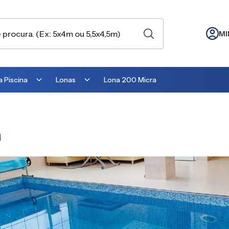
MI
 Piscina
Lonas
Lona 200 Micra
Lona para Cobertura
Lona para Lago
a
Lona para Telhado
Lona para Barraca
Lona para Camping
Lona para Estufa
Lona para cobrir Suculentas