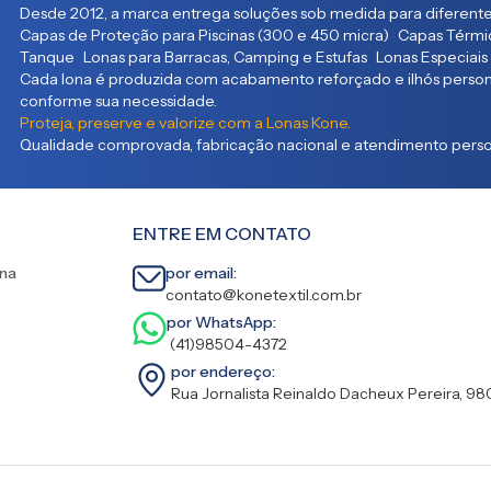
Desde 2012, a marca entrega soluções sob medida para diferente
Capas de Proteção para Piscinas (300 e 450 micra) Capas Térmic
Tanque Lonas para Barracas, Camping e Estufas Lonas Especiais
Cada lona é produzida com acabamento reforçado e ilhós persona
conforme sua necessidade.
Proteja, preserve e valorize com a Lonas Kone.
Qualidade comprovada, fabricação nacional e atendimento person
ENTRE EM CONTATO
ina
por email:
contato@konetextil.com.br
por WhatsApp:
(41)98504-4372
por endereço:
Rua Jornalista Reinaldo Dacheux Pereira, 98