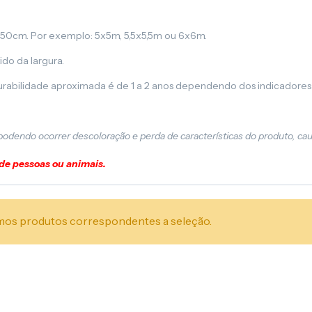
,50cm. Por exemplo: 5x5m, 5,5x5,5m ou 6x6m.
ido da largura.
urabilidade aproximada é de 1 a 2 anos dependendo dos indicadores
 podendo ocorrer descoloração e perda de características do produto, ca
 de pessoas ou animais.
os produtos correspondentes a seleção.