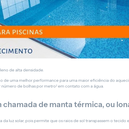
Lona para Pergolado
leno de alta densidade.
nção de uma melhor performance para uma maior eficiência do aquec
 número de bolhas por metro² em contato com a água.
 chamada de manta térmica, ou lona
a luz solar, pois permite que os raios de sol transpassem o tecido