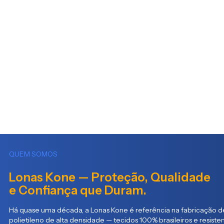
QUEM SOMOS
Lonas Kone — Proteção, Qualidade
e Confiança que Duram.
Há quase uma década, a Lonas Kone é referência na fabricação de
polietileno de alta densidade — tecidos 100% brasileiros e resist