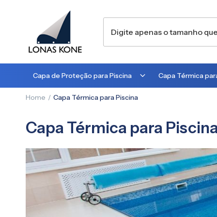
Capa de Proteção para Piscina
Capa Térmica para
Home
Capa Térmica para Piscina
300 MICRA
300 MICRA
450 MICRA
500 MICRA
Capa Térmica para Piscin