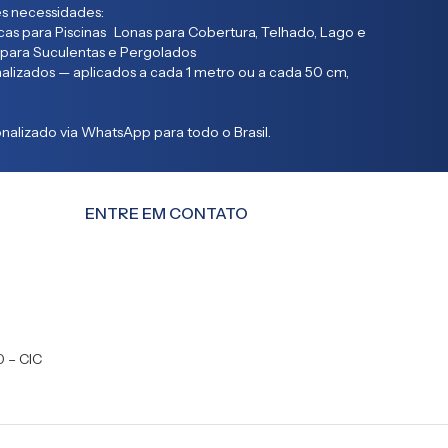
s necessidades:
as para Piscinas Lonas para Cobertura, Telhado, Lago e
 para Suculentas e Pergolados
lizados — aplicados a cada 1 metro ou a cada 50 cm,
alizado via WhatsApp para todo o Brasil.
ENTRE EM CONTATO
0 – CIC