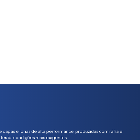
 capas e lonas de alta performance, produzidas com ráfia e
entes às condições mais exigentes.